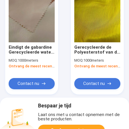
Eindigt de gabardine
Gerecycleerde de
Gerecycleerde water
Polyesterstof van de
proof,oil proof and
kreukchiffon 30D
MOQ:
1000meters
MOQ:
1000meters
stain proof van de
Ontvang de meest recente Prijs
Ontvang de meest recente Prijs
Polyesterstof
150DX150D 130gsm
150cm
Contact nu
Contact nu
Bespaar je tijd
Laat ons met u contact opnemen met de
beste producten.