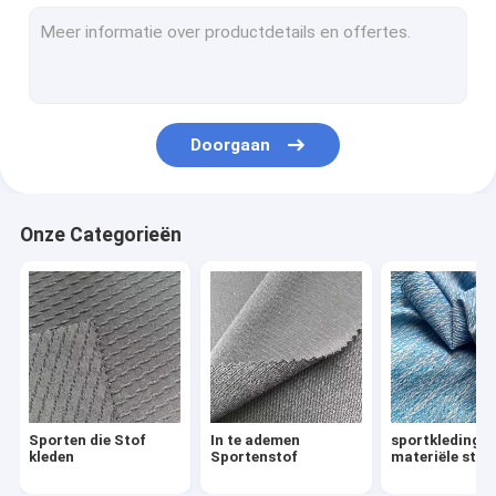
Waterdichte In te ademen Stof
De Stof van de windbreker
De Stof van het de winterjasje
Doorgaan
Eenvormige Doekstof
De Doekstof van Oxford
Onze Categorieën
Stof in entrepot
Gedrukte Microfiber-Stof
gerecycleerde polyesterstof
gedrukte spandex stof
Sporten die Stof
In te ademen
sportkledings
Huis Textielstoffen
kleden
Sportenstof
materiële stof