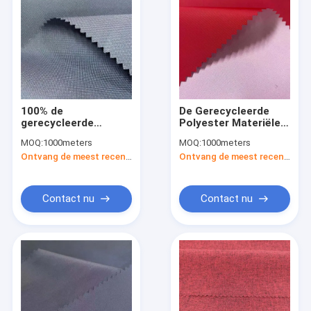
100% de
De Gerecycleerde
gerecycleerde
Polyester Materiële
Deklaag van het het
189T 144gsm 150cm
MOQ:
1000meters
MOQ:
1000meters
Waterbewijs Pu van
van 75DX320D Taslon
Ontvang de meest recente Prijs
Ontvang de meest recente Prijs
Oxford 600Dx600D
Melkachtige Deklaag
150cm van de
Polyesterstof.
Contact nu
Contact nu
Huis
Producten
Ongeveer ons