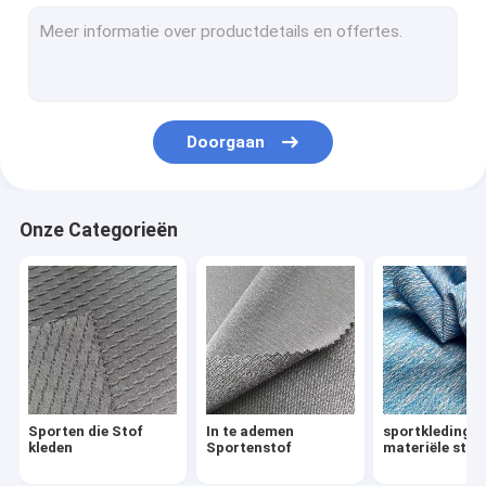
Waterdichte In te ademen Stof
De Stof van de windbreker
De Stof van het de winterjasje
Doorgaan
Eenvormige Doekstof
De Doekstof van Oxford
Onze Categorieën
Stof in entrepot
Gedrukte Microfiber-Stof
gerecycleerde polyesterstof
gedrukte spandex stof
Sporten die Stof
In te ademen
sportkledings
Huis Textielstoffen
kleden
Sportenstof
materiële stof