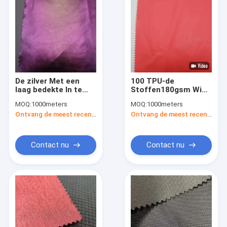
De zilver Met een
100 TPU-de
laag bedekte In te
Stoffen180gsm Wind
ademen Nylon Stof
Waterdicht van het
MOQ:
1000meters
MOQ:
1000meters
van 75DX75D voor
de Winterjasje
Ontvang de meest recente Prijs
Ontvang de meest recente Prijs
Jasje Wind
Contact nu
Contact nu
Huis
Producten
Ongeveer ons