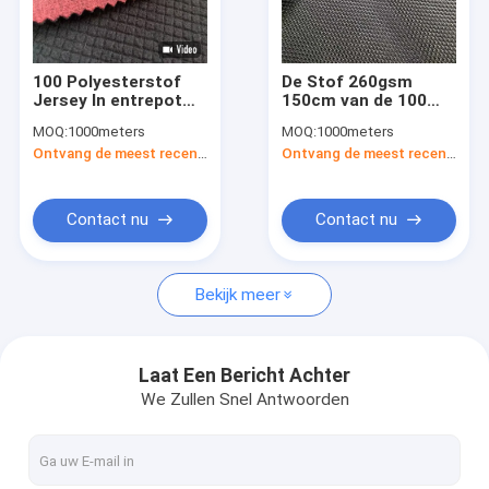
Fabrieksreis
Kwaliteitscontrole
100 Polyesterstof
De Stof 260gsm
Jersey In entrepot
150cm van de 100
Contacteer ons
75D 350gsm 150cm
Polyester1200dx1200d
MOQ:
1000meters
MOQ:
1000meters
Waterdichte Wind
Oxford Doek met
Ontvang de meest recente Prijs
Ontvang de meest recente Prijs
Glanzende Pu-
Nieuws
Deklaag
Gevallen
Contact nu
Contact nu
Verzoek om een Citaat
Bekijk meer
Sporten die Stof kleden
Laat Een Bericht Achter
We Zullen Snel Antwoorden
In te ademen Sportenstof
sportkledings materiële stof