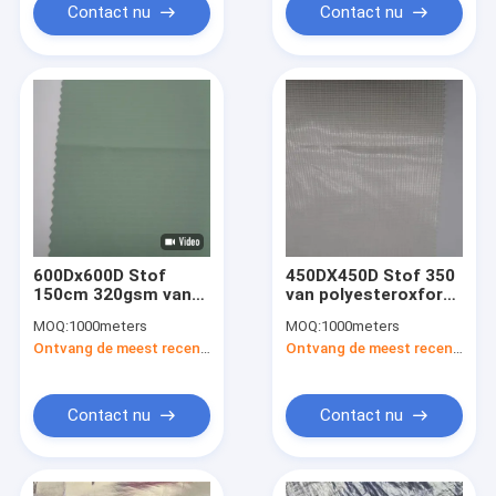
Contact nu
Contact nu
600Dx600D Stof
450DX450D Stof 350
150cm 320gsm van
van polyesteroxford
polyesteroxford
Gsm Vuurvaste
MOQ:
1000meters
MOQ:
1000meters
maakt In te ademen
Waterdicht
Ontvang de meest recente Prijs
Ontvang de meest recente Prijs
waterdicht
Contact nu
Contact nu