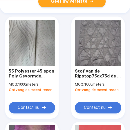
Geef uw vereiste
55 Polyester 45 spon
Stof van de
Poly Gevormde
Ripstop75dx75d de In
Gestreept
te ademen Polyester
MOQ:
1000meters
MOQ:
1000meters
cloquéstof
voor Jasje Wind
Ontvang de meest recente Prijs
Ontvang de meest recente Prijs
300DX12S 280Gsm
Waterdicht
230CM In te ademen
Water Bestand Stof
Contact nu
Contact nu