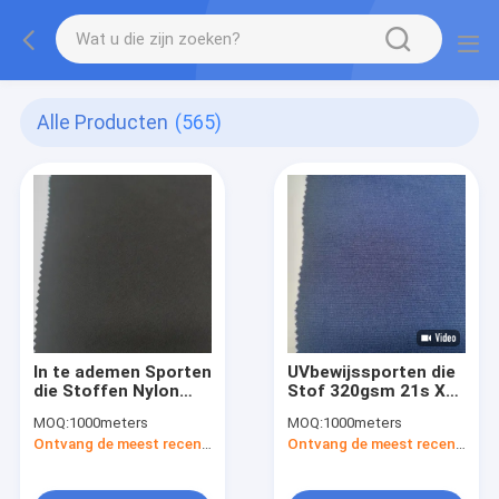
Alle Producten
(565)
In te ademen Sporten
UVbewijssporten die
die Stoffen Nylon
Stof 320gsm 21s X
Polyester
21s 90 Katoen 10
MOQ:
1000meters
MOQ:
1000meters
Waterdichte Spandex
kleden Polyester
Ontvang de meest recente Prijs
Ontvang de meest recente Prijs
318gsm kleden