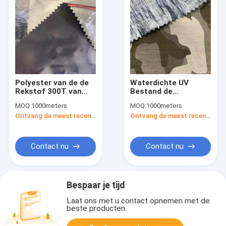
Polyester van de de
Waterdichte UV
Rekstof 300T van
Bestand de
40Dx40D 80gsm de In
Stoffen45gsm
MOQ:
1000meters
MOQ:
1000meters
te ademen
150CM 20D 20D
Ontvang de meest recente Prijs
Ontvang de meest recente Prijs
Waterdichte
Polyester van TPU
Materiële
Contact nu
Contact nu
Bespaar je tijd
Laat ons met u contact opnemen met de
beste producten.