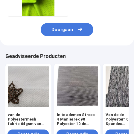
80GSM
Doorgaan
Geadviseerde Producten
van de
In te ademen Streep
Van de de
Polyestermesh
4 Manierrek 90
Polyester10%
fabric 64gsm van
Polyester 10 de
Spandex
75D 100% Uv het
Sportkleding 150D
Sportkleding 
Bewijsbreedte 150cm
40D van Spandex
150D 40D 90% 