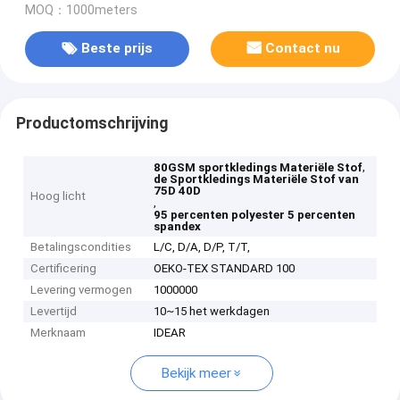
MOQ：1000meters
Beste prijs
Contact nu
Productomschrijving
,
80GSM sportkledings Materiële Stof
de Sportkledings Materiële Stof van
75D 40D
Hoog licht
,
95 percenten polyester 5 percenten
spandex
Betalingscondities
L/C, D/A, D/P, T/T,
Certificering
OEKO-TEX STANDARD 100
Levering vermogen
1000000
Levertijd
10~15 het werkdagen
Merknaam
IDEAR
Bekijk meer