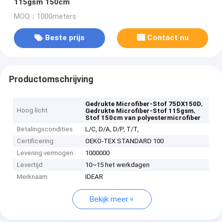
115gsm 150cm
MOQ：1000meters
Beste prijs
Contact nu
Productomschrijving
,
Gedrukte Microfiber-Stof 75DX150D
Hoog licht
,
Gedrukte Microfiber-Stof 115gsm
Stof 150cm van polyestermicrofiber
Betalingscondities
L/C, D/A, D/P, T/T,
Certificering
OEKO-TEX STANDARD 100
Levering vermogen
1000000
Levertijd
10~15 het werkdagen
Merknaam
IDEAR
Bekijk meer