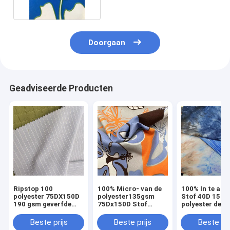
Doorgaan
Geadviseerde Producten
Ripstop 100
100% Micro- van de
100% In te ad
polyester 75DX150D
polyester135gsm
Stof 40D 150c
190 gsm geverfde
75Dx150D Stof
polyester de
microvezelstof
Satijnstof voor
Blauwdrukke
Huistextiel
Microfiber
Beste prijs
Beste prijs
Beste pri