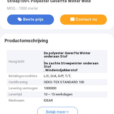
Streep100% Polyester Geverfte Winter Wind
MOQ：1000 meter
Beste prijs
Contact nu
Productomschrijving
De polyester Geverfte Winter
onderaan Stof
,
Hoog licht
De zachte Streepwinter onderaan
Stof
,
Windwindjekkerstof
Betalingscondities
L/C, D/A, D/P, T/T,
Certificering
OEKO-TEX STANDARD 100
Levering vermogen
1000000
Levertijd
10 ~ 15 werkdagen
Merknaam
IDEAR
Bekijk meer