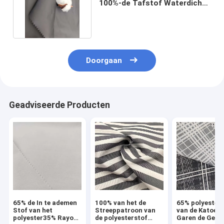
100%-de Tafstof Waterdichte
120G van Polyesterpvc
Doorgaan
Geadviseerde Producten
65% de In te ademen
100% van het de
65% polyester
Stof van het
Streeppatroon van
van de Katoen
polyester35% Rayon
de polyesterstof
Garen de Geve