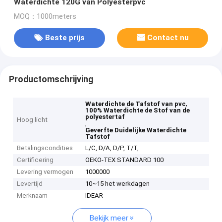
Waterdichte 120G van Polyesterpvc
MOQ：1000meters
Beste prijs
Contact nu
Productomschrijving
,
Waterdichte de Tafstof van pvc
100% Waterdichte de Stof van de
polyestertaf
Hoog licht
,
Geverfte Duidelijke Waterdichte
Tafstof
Betalingscondities
L/C, D/A, D/P, T/T,
Certificering
OEKO-TEX STANDARD 100
Levering vermogen
1000000
Levertijd
10~15 het werkdagen
Merknaam
IDEAR
Bekijk meer