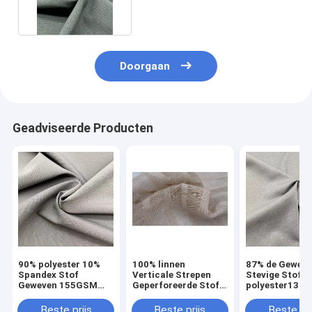
Sportwear
Doorgaan
Geadviseerde Producten
90% polyester 10%
100% linnen
87% de Gewev
Spandex Stof
Verticale Strepen
Stevige Stof v
Geweven 155GSM
Geperforeerde Stof
polyester13%
voor Vrouwen Dame
132 Gsm 150cm
Spandex Stof
Pants Suits
280GSM voor 
Beste prijs
Beste prijs
Beste pri