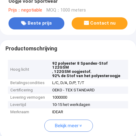
Oogje voor Sportwear
Prijs：negotiable
MOQ：1000 meters
Beste prijs
Contact nu
Productomschrijving
92 polyester 8 Spandex-Stof
122GSM
Hoog licht
,
,
122GSM oogjestof
92% de Stof van het polyesteroogje
Betalingscondities
L/C, D/A, D/P, T/T
Certificering
OEKO - TEX STANDARD
Levering vermogen
1000000
Levertijd
10-15 het werkdagen
Merknaam
IDEAR
Bekijk meer