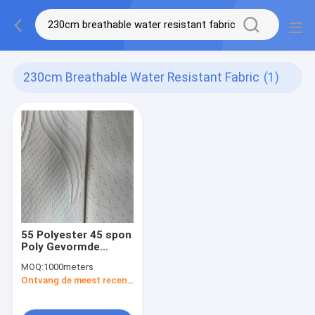
230cm Breathable Water Resistant Fabric
(1)
55 Polyester 45 spon
Poly Gevormde
Gestreept
MOQ:
1000meters
cloquéstof
Ontvang de meest recente Prijs
300DX12S 280Gsm
230CM In te ademen
Water Bestand Stof