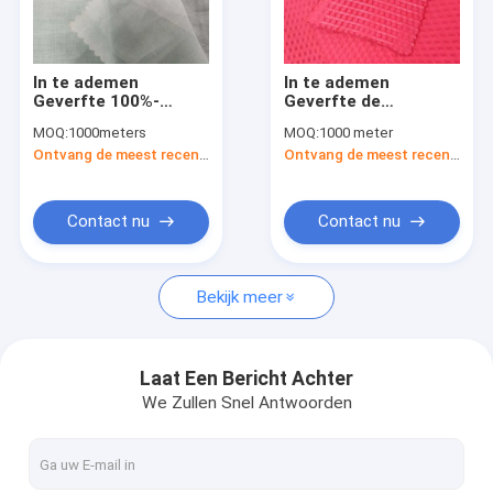
Fabrieksreis
Kwaliteitscontrole
In te ademen
In te ademen
Geverfte 100%-
Geverfte de
Contacteer ons
Rameestof 120 Gsm
Bellenstof van 100%
MOQ:
1000meters
MOQ:
1000 meter
140cm Dunne
Polyester voor
Ontvang de meest recente Prijs
Ontvang de meest recente Prijs
Uitstekende
Kledingskleding 98G
Nieuws
Overhemd en Rok
Gevallen
Contact nu
Contact nu
Verzoek om een Citaat
Bekijk meer
Sporten die Stof kleden
Laat Een Bericht Achter
We Zullen Snel Antwoorden
In te ademen Sportenstof
sportkledings materiële stof