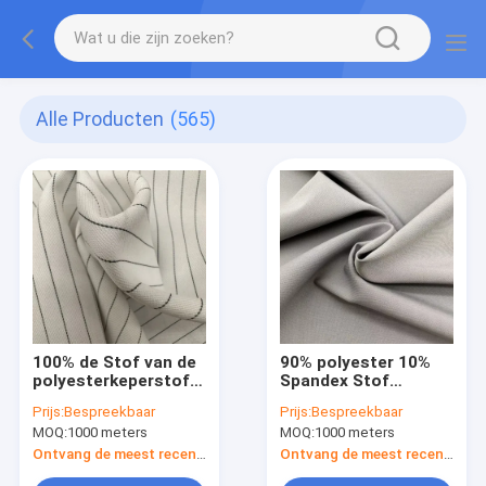
Alle Producten
(565)
100% de Stof van de
90% polyester 10%
polyesterkeperstof
Spandex Stof
165GSM 300D Oxford
Geweven 155GSM
Prijs:
Bespreekbaar
Prijs:
Bespreekbaar
voor Schort
voor Vrouwen Dame
MOQ:
1000 meters
MOQ:
1000 meters
Pants Suits
Ontvang de meest recente Prijs
Ontvang de meest recente Prijs