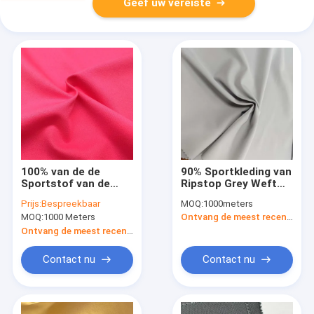
Geef uw vereiste
100% van de de
90% Sportkleding van
Sportstof van de
Ripstop Grey Weft
polyesterstof
Woven 155G van de
Prijs:
Bespreekbaar
MOQ:
1000meters
214gsm van de de
polyester10%
MOQ:
1000 Meters
Ontvang de meest recente Prijs
Polyesterperzik de
Spandex Stof de
Huidstof voor
Kleine
Ontvang de meest recente Prijs
Huistextiel
Contact nu
Contact nu