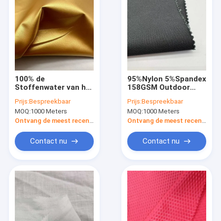
100% de
95%Nylon 5%Spandex
Stoffenwater van het
158GSM Outdoor
polyester104gsm
Stoffen Jassen
Prijs:
Bespreekbaar
Prijs:
Bespreekbaar
Openluchtjasje
Waterdichte
MOQ:
1000 Meters
MOQ:
1000 Meters
Bestand met
Elastaan ​​Taslan Stof
Vergulde Gouden
Ontvang de meest recente Prijs
Ontvang de meest recente Prijs
Stof
Contact nu
Contact nu
Huis
Producten
Ongeveer ons