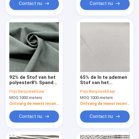
Contact nu
Contact nu
92% de Stof van het
65% de In te ademen
polyester8% Spandex
Stof van het
122GSM Oogje voor
polyester35% Rayon
Prijs:
Bespreekbaar
Prijs:
Bespreekbaar
Sportwear
voor Eenvormige
MOQ:
1000 meters
MOQ:
1000 meters
Kleren 230gsm
Ontvang de meest recente Prijs
Ontvang de meest recente Prijs
Contact nu
Contact nu