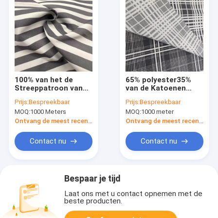
100% van het de
65% polyester35%
Streeppatroon van
van de Katoenen
de polyesterstof
Stof Garen de
Prijs:
Bespreekbaar
Prijs:
Bespreekbaar
170gsm de Geverfte
Geverfte Plaid voor
MOQ:
1000 Meters
MOQ:
1000 meter
Stof Garen voor het
Overhemds
Kostuum van Mensen
Eenvormige Kleren
Ontvang de meest recente Prijs
Ontvang de meest recente Prijs
180gsm
Contact nu
Contact nu
Bespaar je tijd
Laat ons met u contact opnemen met de
beste producten.