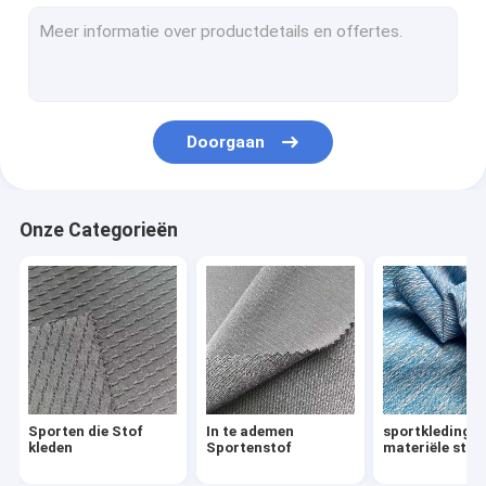
Waterdichte In te ademen Stof
De Stof van de windbreker
De Stof van het de winterjasje
Doorgaan
Eenvormige Doekstof
De Doekstof van Oxford
Onze Categorieën
Stof in entrepot
Gedrukte Microfiber-Stof
gerecycleerde polyesterstof
gedrukte spandex stof
Sporten die Stof
In te ademen
sportkledings
Huis Textielstoffen
kleden
Sportenstof
materiële stof